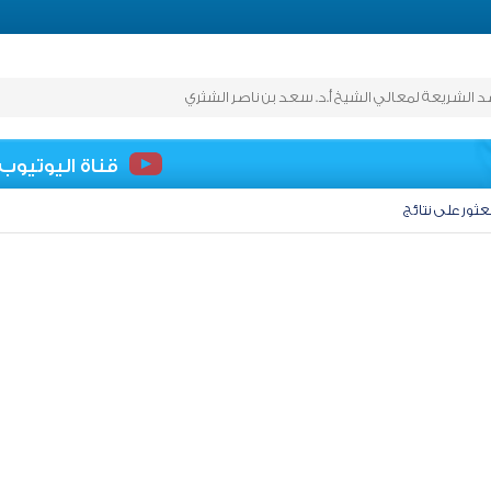
لشريعة لمعالي الشيخ أ.د. سعد بن ناصر الشثري
قناة اليوتيوب
عثور على نتائج