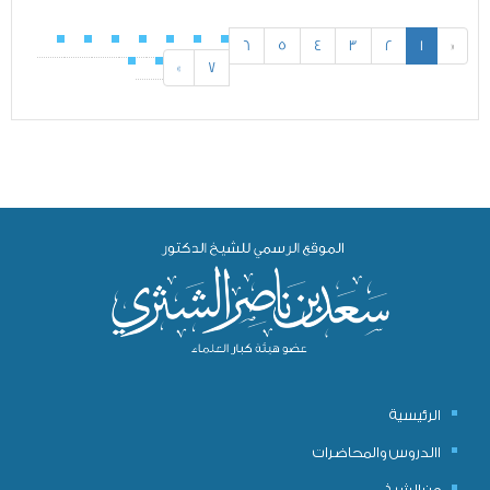
6
5
4
3
2
1
«
»
7
الرئيسية
االدروس والمحاضرات
عن الشيخ