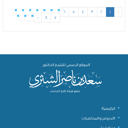
6
5
4
3
2
1
«
»
8
7
الرئيسية
االدروس والمحاضرات
عن الشيخ