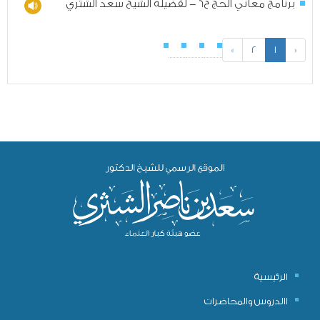
برنامج معاني الحج ح6 - لفضيلة الشيخ سعد الشثري
»
2
1
«
الرئيسية
االدروس والمحاضرات